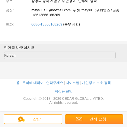
주소:
중공의 경제 개발구, 쉬안청 시, 안후이, 중국
공장:
maysu_alu@hotmail.com ; 위챗 :maysu1 ; 위햇앱스 / 군중
:+8613866168269
전화:
0086-13866168269
(근무 시간)
언어를 바꾸십시오
Korean
홈
|
우리에 대하여
|
연락주세요
|
사이트맵
|
개인정보 보호 정책
탁상용 전망
Copyright © 2018 - 2026 CEDAR GLOBAL LIMITED.
All rights reserved.
잡담
견적 요청