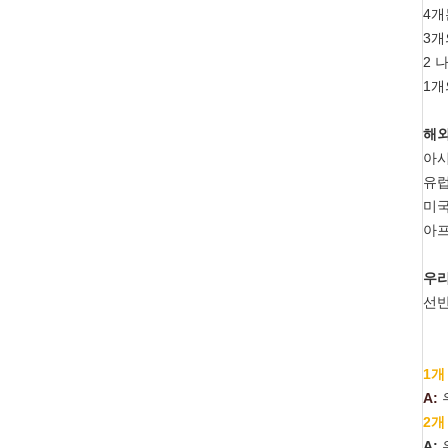
4개
3개
2 
1개
해외
아시
유럽
미국
아프
우리
선반
1개
A:
2개
A: