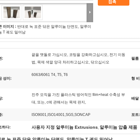
접촉
큰 이미지 :
반대로 녹 표준 닦은 알루미늄 단면도, 알루미
늄 T 궤도 밀어남
끝을 맷돌로 가십시오, 코팅을 강화하고십시오, 전기 이동
면:
필름 
법, 목제 색깔 양극 처리하고십시오, 닦으십시오
6063/6061 T4, T5, T6
금 성미:
형 비
진주 모직을 가진 플라스틱 방어적인 film+heat 수축성 부
장:
배달 
대, 또는, c에 관해서는 목제 판지,
증:
ISO9001,ISO14001,SGS,SONCAP
포트:
사용자 지정 알루미늄 Extrusions
알루미늄 압출 제품
조하다:
,
로 녹 표준 닦은 알루미늄 단면도, 알루미늄 T 궤도 밀어남