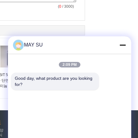
(
0
/ 3000)
MAY SU
2:09 PM
B/T 5237 닦은 알루미
6061의 T6 알루미늄 직
Good day, what product are you looking 
 단면도 관, 둥근 알루
사각형 상자 단면도 밀어
for?
미늄 밀어남 단면도
남 내식성
도
견적 요청
 양
식