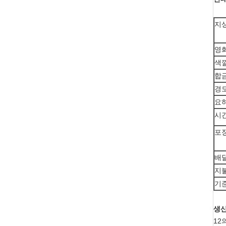
지상
영화
색깔
합금
경도
요하
시간
포장
배달
지불
기준
생산
12