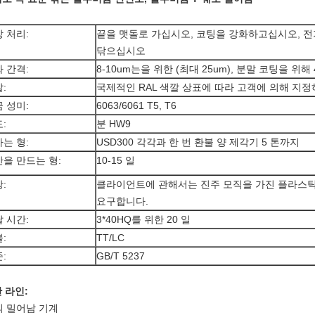
 처리:
끝을 맷돌로 가십시오, 코팅을 강화하고십시오, 전
닦으십시오
 간격:
8-10um는을 위한 (최대 25um), 분말 코팅을 위해
:
국제적인 RAL 색깔 상표에 따라 고객에 의해 지
 성미:
6063/6061 T5, T6
:
분 HW9
는 형:
USD300 각각과 한 번 환불 양 제각기 5 톤까지
을 만드는 형:
10-15 일
:
클라이언트에 관해서는 진주 모직을 가진 플라스틱 방어
요구합니다.
 시간:
3*40HQ를 위한 20 일
:
TT/LC
:
GB/T 5237
 라인:
의 밀어남 기계