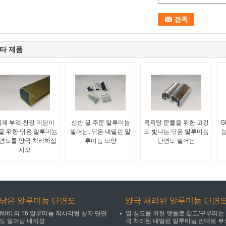
타 제품
기계 부엌 찬장 미닫이
선반 끝 주문 알루미늄
목욕탕 문틀을 위한 고강
G
을 위한 닦은 알루미늄
밀어남, 닦은 내밀린 알
도 빛나는 닦은 알루미늄
늄
면도를 양극 처리하십
루미늄 모양
단면도 밀어남
시오
닦은 알루미늄 단면도
양극 처리된 알루미늄 단면
6061의 T6 알루미늄 직사각형 상자 단면
열 싱크를 위한 맷돌로 갈고/구부리는
도 밀어남 내식성
극 처리된 내밀린 알루미늄 반대로 부