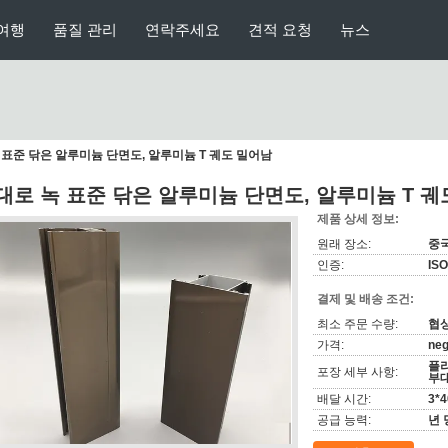
여행
품질 관리
연락주세요
견적 요청
뉴스
 표준 닦은 알루미늄 단면도, 알루미늄 T 궤도 밀어남
대로 녹 표준 닦은 알루미늄 단면도, 알루미늄 T 궤
제품 상세 정보:
원래 장소:
중
인증:
IS
결제 및 배송 조건:
최소 주문 수량:
협
가격:
neg
플라
포장 세부 사항:
부
배달 시간:
3*
공급 능력:
년 