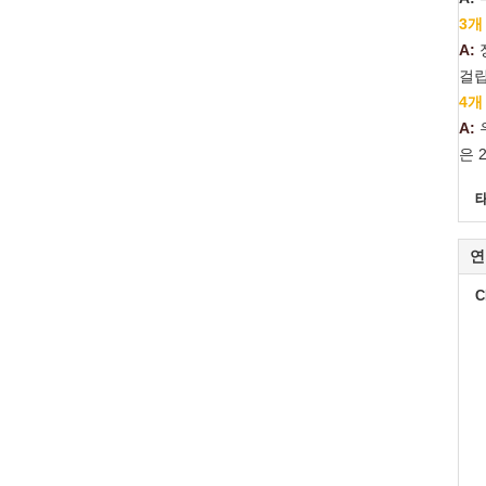
3개
A:
걸립
4개
A:
은 
연
C