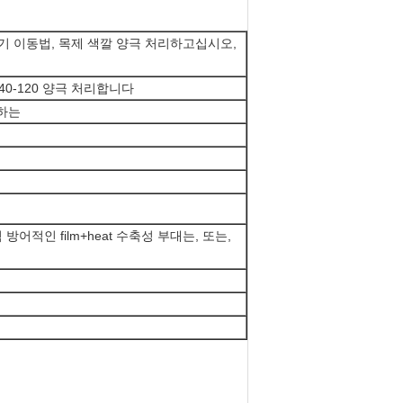
기 이동법, 목제 색깔 양극 처리하고십시오,
 40-120 양극 처리합니다
정하는
적인 film+heat 수축성 부대는, 또는,