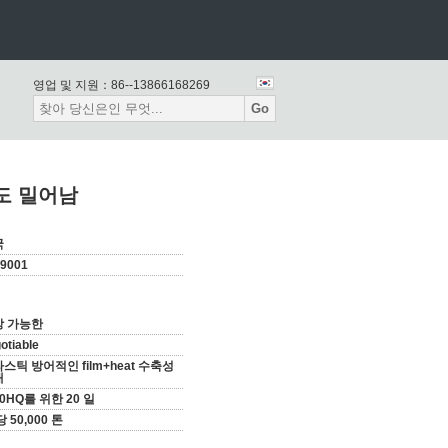
영업 및 지원：
86--13866168269
Go
도 밀어남
국
O9001
상 가능한
otiable
스틱 방어적인 film+heat 수축성
대
40HQ를 위한 20 일
당 50,000 톤