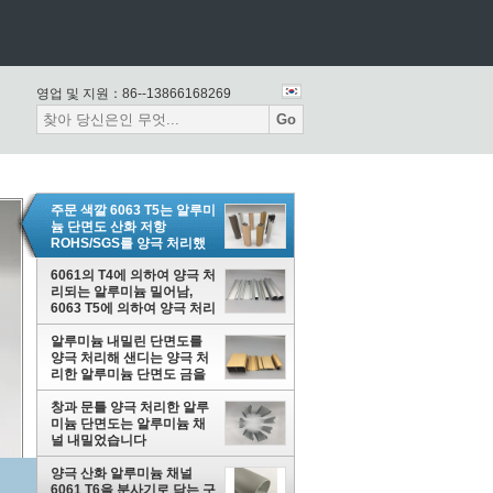
영업 및 지원：
86--13866168269
Go
주문 색깔 6063 T5는 알루미
늄 단면도 산화 저항
ROHS/SGS를 양극 처리했
습니다
6061의 T4에 의하여 양극 처
리되는 알루미늄 밀어남,
6063 T5에 의하여 양극 처리
되는 알루미늄 채널
알루미늄 내밀린 단면도를
양극 처리해 샌디는 양극 처
리한 알루미늄 단면도 금을
폭파핬습니다
창과 문틀 양극 처리한 알루
미늄 단면도는 알루미늄 채
널 내밀었습니다
양극 산화 알루미늄 채널
6061 T6을 분사기로 닦는 구