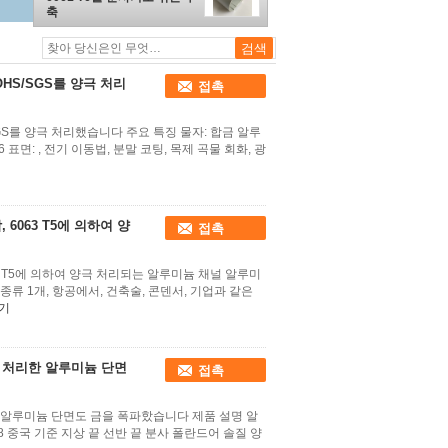
축
OHS/SGS를 양극 처리
접촉
SGS를 양극 처리했습니다 주요 특징 물자: 합금 알루
T6 표면: , 전기 이동법, 분말 코팅, 목제 곡물 회화, 광
6063 T5에 의하여 양
접촉
63 T5에 의하여 양극 처리되는 알루미늄 채널 알루미
류 1개, 항공에서, 건축술, 콘덴서, 기업과 같은
기
 처리한 알루미늄 단면
접촉
 알루미늄 단면도 금을 폭파핬습니다 제품 설명 알
-2008 중국 기준 지상 끝 선반 끝 분사 폴란드어 솔질 양