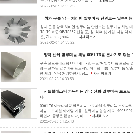
극 처리: 정상적인 색깔, 주문을 ...
자세히보기
2022-02-07 14:53:45
창과 문틀 양극 처리한 알루미늄 단면도는 알루미늄
창과 문틀 양극 처리한 알루미늄 단면도는 알루미늄 채널 내밀었
T5, T6 표준 GB/T5237 신청 문, 창, 외벽 및 기업. 지상
은, Champagne의 ...
자세히보기
2022-02-07 14:53:22
양극 산화 알루미늄 채널 6061 T6을 분사기로 닦는
구축 샌드블래스팅 6061개 T6 양극 산화 알루미늄 프로필
양극 산화된 알루미늄 프로파일 아이템 이름 : 알류미늄 압출 재료 :
면 처리 : 양극 처리하면서, 공...
자세히보기
2021-03-23 14:30:58
샌드블래스팅 파우더는 양극 산화 알루미늄 프로필 
다
6061 T6 아노다이징 알루미늄 프로파일 알루미늄 프로파일
미늄 프로파일 아이템 이름 : 알류미늄 압출 재료 : 6063/6061
하면서, 공장은 끝납니다, 파...
자세히보기
2021-03-23 14:25:43