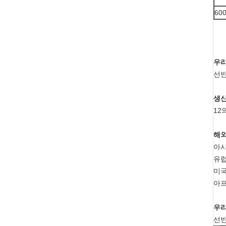
60
우리
선반
생산
12
해외
아시
유럽
미국
아프
우리
선반