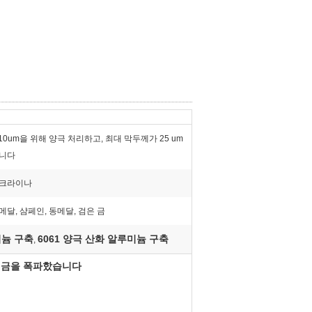
-10um을 위해 양극 처리하고, 최대 막두께가 25 um
니다
크라이나
메달, 샴페인, 동메달, 검은 금
미늄 구축
6061 양극 산화 알루미늄 구축
,
 금을 폭파핬습니다