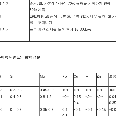
불 기간
순서, BL 사본에 대하여 70% 균형을 시작하기 전에
30% 예금
장
EPE의 Kraft 종이는, 영화, 수축 영화, 나무 골격, 철 차
를 보호합니다
산 시간
표본 확인 & 지불 도착 후에 15-30days
미늄 단면도의 화학 성분
금
Si
Mg
Fe
Cu
Mn
Zn
크
63
0.2-0.6
0.45-0.9
<0>
<0>
<0>
<0>
<0>
61
0.4-0.8
0.8-1.2
<0>
0.15-
<0>
<0>
0.04
0.4
0.3
60
0. - 0.6
0.35-0.6
0.1-
≤0.1
≤0.1
≤0.15
≤0.
0.3