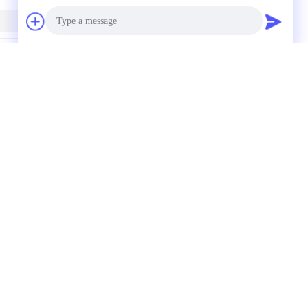
Photo
극 산화 알루미늄 채널
샌드블래스팅 파우더는
Video Call
061 T6을 분사기로 닦
양극 산화 알루미늄 프로
는 구축
필 T6 기질을 코팅했습
니다
Audio Call
도
견적 요청
 양
식
보내십시오
늄
극
널