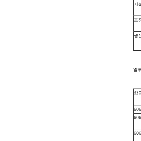
지
포
생
알루
합
60
60
60