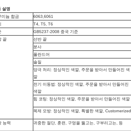
 설명
루미늄 합금
6063,6061
미
T4, T5, T6
준
GB5237-2008 중국 기준
 끝
선반 끝
분사
폴란드어
솔질
양극 처리: 정상적인 색깔, 주문을 받아서 만들어진 색
깔
전기 이동법: 정상적인 색깔, 주문을 받아서 만들어진
색깔
힘 코팅: 정상적인 색깔, 주문을 받아서 만들어진 색깔
목제 모방: 정상적인 색깔, 특별한 색깔, Customerized
작 능력
귀중한 절단, 훈련, 구멍을 뚫고는, 구부리고는, 등