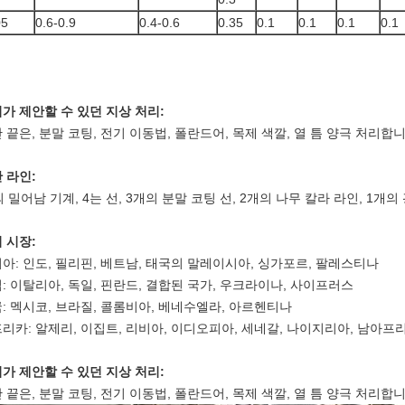
05
0.6-0.9
0.4-0.6
0.35
0.1
0.1
0.1
0.1
가 제안할 수 있던 지상 처리:
 끝은, 분말 코팅, 전기 이동법, 폴란드어, 목제 색깔, 열 틈 양극 처리합
 라인:
의 밀어남 기계,
4는 선, 3개의
분말 코팅 선, 2개의
나무 칼라 라인, 1개의
 시장:
아: 인도, 필리핀, 베트남, 태국의 말레이시아, 싱가포르, 팔레스티나
: 이탈리아, 독일, 핀란드, 결합된 국가, 우크라이나, 사이프러스
: 멕시코, 브라질, 콜롬비아, 베네수엘라, 아르헨티나
리카: 알제리, 이집트, 리비아, 이디오피아, 세네갈, 나이지리아, 남아프
가 제안할 수 있던 지상 처리:
 끝은, 분말 코팅, 전기 이동법, 폴란드어, 목제 색깔, 열 틈 양극 처리합