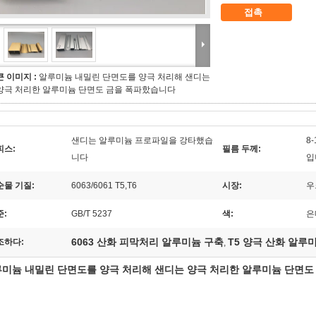
접촉
큰 이미지 :
알루미늄 내밀린 단면도를 양극 처리해 샌디는
양극 처리한 알루미늄 단면도 금을 폭파핬습니다
샌디는 알루미늄 프로파일을 강타했습
8
피스:
필름 두께:
니다
입
순물 기질:
6063/6061 T5,T6
시장:
우
준:
GB/T 5237
색:
은
6063 산화 피막처리 알루미늄 구축
T5 양극 산화 알루
조하다:
,
미늄 내밀린 단면도를 양극 처리해 샌디는 양극 처리한 알루미늄 단면도