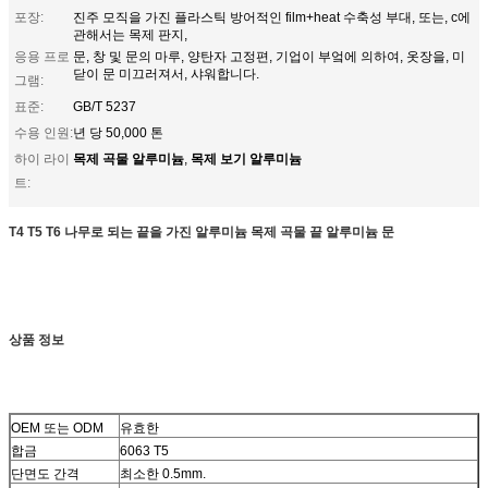
포장:
진주 모직을 가진 플라스틱 방어적인 film+heat 수축성 부대, 또는, c에
관해서는 목제 판지,
응용 프로
문, 창 및 문의 마루, 양탄자 고정편, 기업이 부엌에 의하여, 옷장을, 미
닫이 문 미끄러져서, 샤워합니다.
그램:
표준:
GB/T 5237
수용 인원:
년 당 50,000 톤
목제 곡물 알루미늄
목제 보기 알루미늄
하이 라이
,
트:
T4 T5 T6 나무로 되는 끝을 가진 알루미늄 목제 곡물 끝 알루미늄 문
상품 정보
OEM 또는 ODM
유효한
합금
6063 T5
단면도 간격
최소한 0.5mm.