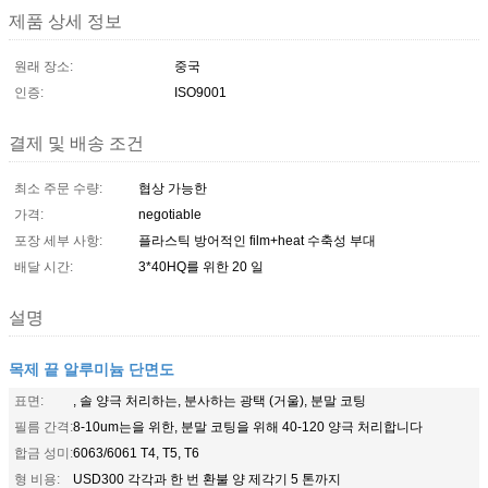
제품 상세 정보
원래 장소:
중국
인증:
ISO9001
결제 및 배송 조건
최소 주문 수량:
협상 가능한
가격:
negotiable
포장 세부 사항:
플라스틱 방어적인 film+heat 수축성 부대
배달 시간:
3*40HQ를 위한 20 일
설명
목제 끝 알루미늄 단면도
표면:
, 솔 양극 처리하는, 분사하는 광택 (거울), 분말 코팅
필름 간격:
8-10um는을 위한, 분말 코팅을 위해 40-120 양극 처리합니다
합금 성미:
6063/6061 T4, T5, T6
형 비용:
USD300 각각과 한 번 환불 양 제각기 5 톤까지