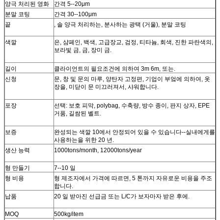
양극 처리된 영화
간격 5--20μm
분말 코팅
간격 30--100μm
끝
, 솔 양극 처리하는, 분사하는 광택 (거울), 분말 코팅
색깔
은, 샴페인, 백색, 고급장교, 검정, 티타늄, 회색, 진한 파란색의,
보라빛 금, 금, 장미 금.
길이
클라이언트의 필요조건에 의하여 3m 6m, 또는.
신청
문, 창 및 문의 마루, 양탄자 고정편, 기업이 부엌에 의하여, 옷
장을, 미닫이 문 미끄러져서, 샤워합니다.
포장
선택: 보호 피막, polybag, 수축량, 방수 종이, 판지 상자, EPE
거품, 길쌈된 벨트.
보증
완성되는 색깔 10에서 안정되어 있을 수 있습니다--실내에게를
사용하는을 위한 20 년.
생산 능력
1000tons/month, 12000tons/year
형 만들기
7--10 일
형 비용
형 제조자에서 가격에 따르면, 5 톤까지 자유로운 비용을 주조
합니다.
납품
20 일 받아진 선급금 또는 L/C가 보자마자 받은 후에.
MOQ
500kg/item