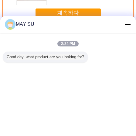
계속하다
MAY SU
목제 끝 알루미늄 단면도
더 많은 것
2:24 PM
Good day, what product are you looking for?
3 T5 양극
사이프러스 H 채널
Mechnically 폴란
건축 가구를 위한
문 알루미
목제 피니
알루미늄 밀어남
드어를 저항하는
경량 미닫이 문 목
가 반대
미늄 프로
반대로 녹이 목제
알칼리가 매끄러운
제 끝 알루미늄 단
6061 T4
필
끝 알루미늄에 의
목제 끝 알루미늄
면도
알루미늄에
하여 윤곽을 그립
에 의하여 윤곽을
윤곽을 
니다
그립니다
언어를 바꾸십시오
Korean
홈
|
우리에 대하여
|
연락주세요
|
사이트맵
|
개인정보 보호 정책
탁상용 전망